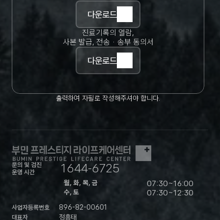
다운로드
진료기록의 열람,
사본 발급, 전송 · 송부 동의서
다운로드
출력하여 자필로 작성해주셔야 합니다.
문의 및 검진
1644-6725
운영 시간
월, 화, 목, 금
07:30~16:00
수, 토
07:30~12:30
896-82-00601
사업자등록번호
정흥태
대표자